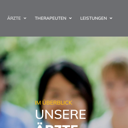
ÄRZTE
THERAPEUTEN
LEISTUNGEN
IM ÜBERBLICK
UNSERE